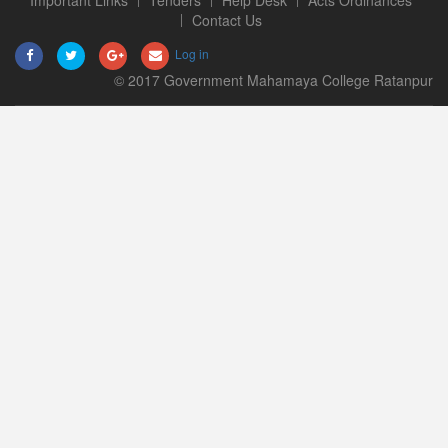
Important Links
Tenders
Help Desk
Acts Ordinances
Contact Us
Log in
© 2017 Government Mahamaya College Ratanpur