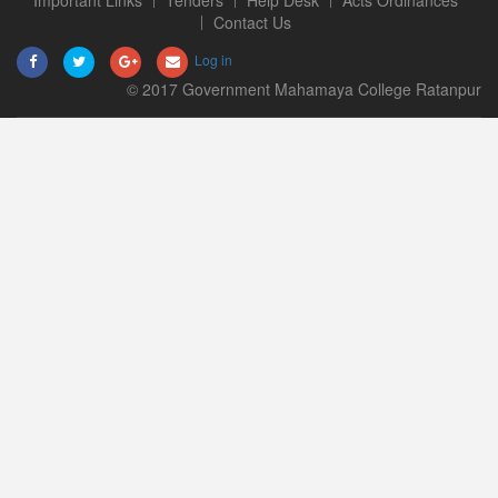
Important Links
Tenders
Help Desk
Acts Ordinances
Contact Us
Log in
© 2017 Government Mahamaya College Ratanpur